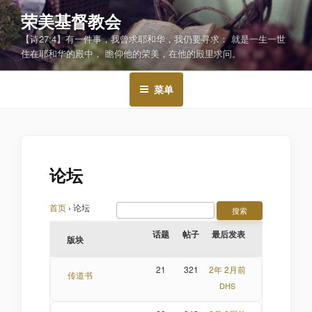
跳
荣美基督教会
至
【诗27:4】有一件事，我曾求耶和华，我仍要寻求： 就是一生一世
内
住在耶和华的殿中， 瞻仰他的荣美，在他的殿里求问。
容
菜单
论坛
首页
›
论坛
话题
帖子
最后发表
版块
21
321
2年 2月前
传道书
DHS