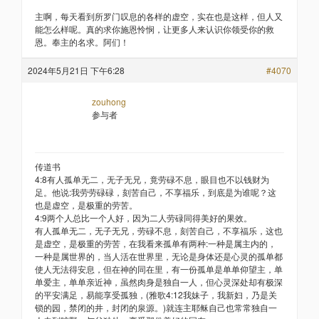
主啊，每天看到所罗门叹息的各样的虚空，实在也是这样，但人又
能怎么样呢。真的求你施恩怜悯，让更多人来认识你领受你的救
恩。奉主的名求。阿们！
2024年5月21日 下午6:28
#4070
zouhong
参与者
传道书
4:8有人孤单无二，无子无兄，竟劳碌不息，眼目也不以钱财为
足。他说:我劳劳碌碌，刻苦自己，不享福乐，到底是为谁呢？这
也是虚空，是极重的劳苦。
4:9两个人总比一个人好，因为二人劳碌同得美好的果效。
有人孤单无二，无子无兄，劳碌不息，刻苦自己，不享福乐，这也
是虚空，是极重的劳苦，在我看来孤单有两种:一种是属主内的，
一种是属世界的，当人活在世界里，无论是身体还是心灵的孤单都
使人无法得安息，但在神的同在里，有一份孤单是单单仰望主，单
单爱主，单单亲近神，虽然肉身是独自一人，但心灵深处却有极深
的平安满足，易能享受孤独，(雅歌4:12我妹子，我新妇，乃是关
锁的园，禁闭的井，封闭的泉源。)就连主耶稣自己也常常独自一