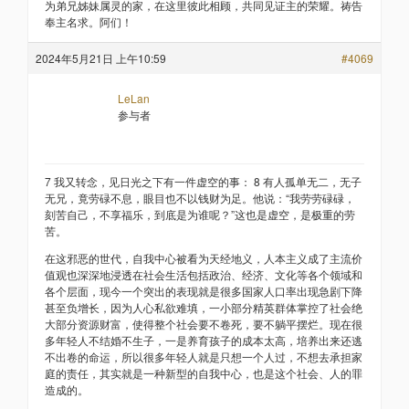
为弟兄姊妹属灵的家，在这里彼此相顾，共同见证主的荣耀。祷告
奉主名求。阿们！
2024年5月21日 上午10:59
#4069
LeLan
参与者
7 我又转念，见日光之下有一件虚空的事： 8 有人孤单无二，无子
无兄，竟劳碌不息，眼目也不以钱财为足。他说：“我劳劳碌碌，
刻苦自己，不享福乐，到底是为谁呢？”这也是虚空，是极重的劳
苦。
在这邪恶的世代，自我中心被看为天经地义，人本主义成了主流价
值观也深深地浸透在社会生活包括政治、经济、文化等各个领域和
各个层面，现今一个突出的表现就是很多国家人口率出现急剧下降
甚至负增长，因为人心私欲难填，一小部分精英群体掌控了社会绝
大部分资源财富，使得整个社会要不卷死，要不躺平摆烂。现在很
多年轻人不结婚不生子，一是养育孩子的成本太高，培养出来还逃
不出卷的命运，所以很多年轻人就是只想一个人过，不想去承担家
庭的责任，其实就是一种新型的自我中心，也是这个社会、人的罪
造成的。