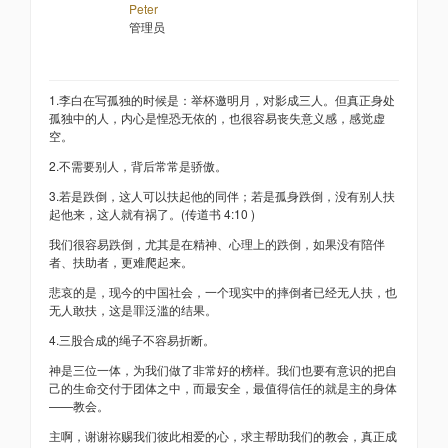
Peter
管理员
1.李白在写孤独的时候是：举杯邀明月，对影成三人。但真正身处
孤独中的人，内心是惶恐无依的，也很容易丧失意义感，感觉虚
空。
2.不需要别人，背后常常是骄傲。
3.若是跌倒，这人可以扶起他的同伴；若是孤身跌倒，没有别人扶
起他来，这人就有祸了。(传道书 4:10 )
我们很容易跌倒，尤其是在精神、心理上的跌倒，如果没有陪伴
者、扶助者，更难爬起来。
悲哀的是，现今的中国社会，一个现实中的摔倒者已经无人扶，也
无人敢扶，这是罪泛滥的结果。
4.三股合成的绳子不容易折断。
神是三位一体，为我们做了非常好的榜样。我们也要有意识的把自
己的生命交付于团体之中，而最安全，最值得信任的就是主的身体
——教会。
主啊，谢谢祢赐我们彼此相爱的心，求主帮助我们的教会，真正成