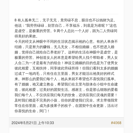
8 有人孤单无二，无子无兄，竟劳碌不息，眼目也不以钱财为足。
他说：“我劳劳碌碌，刻苦自己，不享福乐，到底是为谁呢？”这也
是虚空，是极重的劳苦。9 两个人总比一个人好，因为二人劳碌同
得美好的果效。
今天的经文从神眼中不同的生活状态揭示祂的心意。有的人单身不
结婚，只是努力的赚钱，无儿无女，不相信婚姻，也不想进入婚
姻，觉得自己就给自己养老好了。这样的生活在神眼中是虚空，是
极重的劳苦。神创造女人的本意是希望给男人找个帮助者，男人女
人合二为一才是最有力的组合！神设立婚姻的目的也是为了使男女
彼此相爱，互相扶持，同享彼此劳碌所得！但我们看到太多的婚姻
过成了一地鸡毛，只有住在主里面，男女才能活出祂美好的样式
来。神那么的爱我们每个人，祂从来就不希望也不喜悦我们孤单。
有了婚姻，祂又建立教会，希望我们在主里与肢体在小组中生命建
造，彼此相爱，过美好的团契生活。感谢主，你是那么细致的爱着
我们每个人，不仅供应我们每天的饮食，还供应我们灵魂的需要！
及时我们都是不完美的小孩，但你的爱使我们完全。求主带领我常
常住在你里面，成为多接果子的枝子，在团契中生命更新，活出讨
你喜悦的生命，阿门！
2024年5月21日 上午10:33
#4068