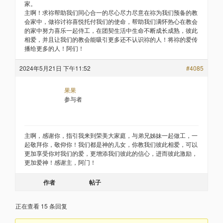
家。
主啊！求祢帮助我们同心合一的尽心尽力尽意在祢为我们预备的教
会家中，做祢讨祢喜悦托付我们的使命，帮助我们满怀热心在教会
的家中努力喜乐一起侍工，在团契生活中生命不断成长成熟，彼此
相爱，并且让我们的教会能吸引更多还不认识祢的人！将祢的爱传
播给更多的人！阿们！
2024年5月21日 下午11:52
#4085
果果
参与者
主啊，感谢你，指引我来到荣美大家庭，与弟兄姊妹一起做工，一
起敬拜你，敬仰你！我们都是神的儿女，你教我们彼此相爱，可以
更加享受你对我们的爱，更增添我们彼此的信心，进而彼此激励，
更加爱神！感谢主，阿门！
作者
帖子
正在查看 15 条回复