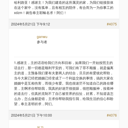
哈利路亚！感谢主！为我们建造的这所属灵的家，为我们链接肢体
在这个家中，没有孤单，且有相互的陪伴，有合而为一为你事工的
xdzm！祷告奉主耶稣名求！阿们！
2024年5月21日 下午9:12
#4075
ganwu
参与者
1.感谢主，主的话语给我们方向和目标，如果我们一开始按照主的
话去行，那一切都是顺利平安的，可我们有了罪不顺服，就是偏离
主的道，主预备我们要有夫妻两人的结合，旦旦的有爱彼此帮助，
当今大家已经把婚姻已经变成了一个利益交换的事情，搞的大家在
婚姻中是互相伤害，而很少有爱。我也很迷茫不知道自己的路在哪
里，主啊求你帮助我，我真的好迷茫很烦躁，很想顺服神，按着神
的道去行，但真的克制不了自己被世界的拉扯，好累，不知道该怎
么办，怎么做都是错，主求你帮助我指引我，给我生活的信心和盼
望，奉主圣明祈求，阿们。
2024年5月21日 下午10:00
#4076
其卫