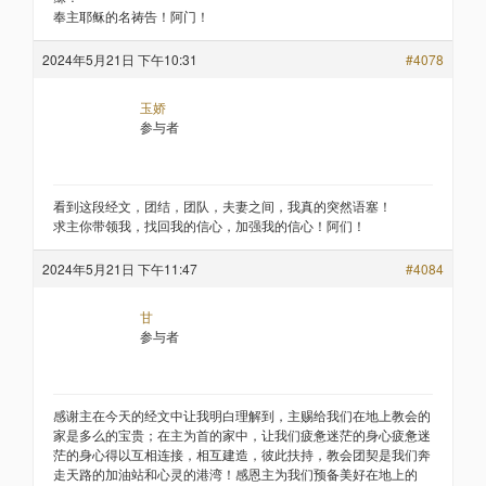
奉主耶稣的名祷告！阿门！
2024年5月21日 下午10:31
#4078
玉娇
参与者
看到这段经文，团结，团队，夫妻之间，我真的突然语塞！
求主你带领我，找回我的信心，加强我的信心！阿们！
2024年5月21日 下午11:47
#4084
甘
参与者
感谢主在今天的经文中让我明白理解到，主赐给我们在地上教会的
家是多么的宝贵；在主为首的家中，让我们疲惫迷茫的身心疲惫迷
茫的身心得以互相连接，相互建造，彼此扶持，教会团契是我们奔
走天路的加油站和心灵的港湾！感恩主为我们预备美好在地上的