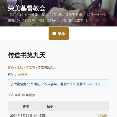
跳
荣美基督教会
至
【诗27:4】有一件事，我曾求耶和华，我仍要寻求： 就是一生一世
内
住在耶和华的殿中， 瞻仰他的荣美，在他的殿里求问。
容
菜单
传道书第九天
首页
›
论坛
›
传道书
›
传道书第九天
标签：
传道书
该话题包含 15个回复，15 人参与，最后由
果果
更新于
2年 2月前
。
正在查看 15 条回复
作者
帖子
2024年5月21日 上午5:55
#4020