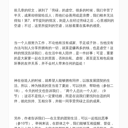
前几章的经文，谈到了「劳碌」的虚空。很多的时候，我们辛苦了
半天，成果却得留给后人；而他们会善用或是浪费，我们根本无法
得知！第7、8节提到的情况，则是人在经过劳碌之后，心里感到的
空虚；不过，这里所提到的空虚，比较着重在孤单的感受。
当一个人很努力工作，不论他有没有成家、手足或子孙，当他没有
办法与别人分享所拥有的一切，就算是赚再多的钱，也是虚空！这
样的情况告诉我们，在生活中有人陪伴，是一件好事；可是，重要
的是大家要一起在主的里面，否则自私、虚假，甚至是互相包庇做
坏事的友伴关系，并不会对人带来任何的益处！
神在创造人的时候，就希望人能够拥有同伴，以致发展团契的生
活。所以，神为独居的亚当造了夏娃，可以扶持、帮助他（参创二
18）。今天的经文也告诉我们，「两个人总比一个人好」（9
节）；这话不是指人一定要结婚，而是在说我们要找到合适的同
伴，彼此扶持、互相分享，并能一同享受劳碌之后的成果。
另外，作者告诉我们──在主里的团契生活，可以一起抵抗恶事
（参10节）。举例来说，在群体之中，我们能够互相提醒、督促，