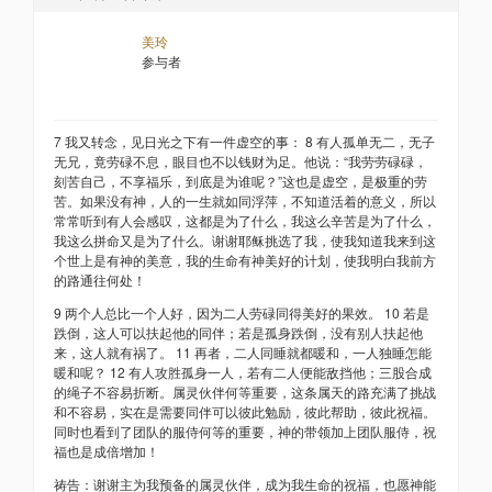
美玲
参与者
7 我又转念，见日光之下有一件虚空的事： 8 有人孤单无二，无子
无兄，竟劳碌不息，眼目也不以钱财为足。他说：“我劳劳碌碌，
刻苦自己，不享福乐，到底是为谁呢？”这也是虚空，是极重的劳
苦。如果没有神，人的一生就如同浮萍，不知道活着的意义，所以
常常听到有人会感叹，这都是为了什么，我这么辛苦是为了什么，
我这么拼命又是为了什么。谢谢耶稣挑选了我，使我知道我来到这
个世上是有神的美意，我的生命有神美好的计划，使我明白我前方
的路通往何处！
9 两个人总比一个人好，因为二人劳碌同得美好的果效。 10 若是
跌倒，这人可以扶起他的同伴；若是孤身跌倒，没有别人扶起他
来，这人就有祸了。 11 再者，二人同睡就都暖和，一人独睡怎能
暖和呢？ 12 有人攻胜孤身一人，若有二人便能敌挡他；三股合成
的绳子不容易折断。属灵伙伴何等重要，这条属天的路充满了挑战
和不容易，实在是需要同伴可以彼此勉励，彼此帮助，彼此祝福。
同时也看到了团队的服侍何等的重要，神的带领加上团队服侍，祝
福也是成倍增加！
祷告：谢谢主为我预备的属灵伙伴，成为我生命的祝福，也愿神能