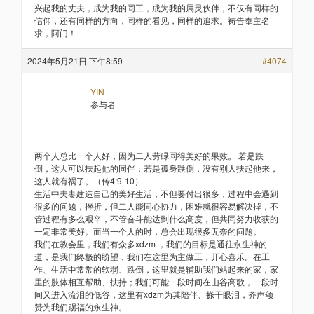
兴起我的丈夫，成为我的同工，成为我的属灵伙伴，不仅有同样的
信仰，还有同样的方向，同样的看见，同样的追求。祷告奉主名
求，阿门！
2024年5月21日 下午8:59
#4074
YIN
参与者
两个人总比一个人好，因为二人劳碌同得美好的果效。 若是跌
倒，这人可以扶起他的同伴；若是孤身跌倒，没有别人扶起他来，
这人就有祸了。（传4:9-10）
生活中夫妻建造自己的美好生活，不但要付出很多，过程中会遇到
很多的问题，挫折，但二人能同心协力，困难就很容易解决掉，不
管过程有多么艰辛，不管奋斗能达到什么高度，但共同努力收获的
一定非常美好。而当一个人的时，总会出现很多无奈的问题。
我们在教会里，我们有众多xdzm ，我们的目标是通往永生神的
道，是我们终极的盼望，我们在这里为主做工，开心喜乐。在工
作、生活中常常的软弱、跌倒，这里就是辅助我们站起来的家，家
里的肢体相互帮助、扶持；我们可能一段时间在山谷高歌，一段时
间又进入流泪的低谷，这里有xdzm为其陪伴、搽干眼泪，齐声颂
赞为我们赐福的永生神。