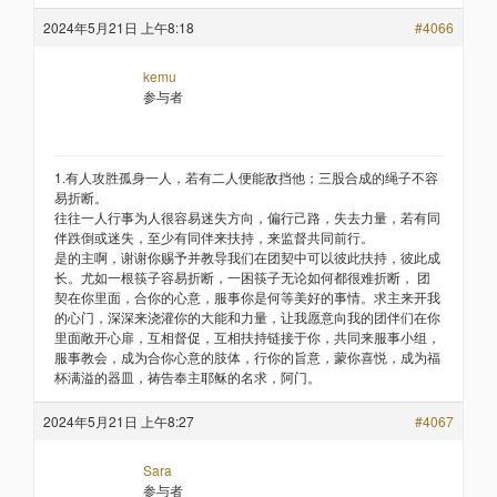
2024年5月21日 上午8:18
#4066
kemu
参与者
1.有人攻胜孤身一人，若有二人便能敌挡他；三股合成的绳子不容
易折断。
往往一人行事为人很容易迷失方向，偏行己路，失去力量，若有同
伴跌倒或迷失，至少有同伴来扶持，来监督共同前行。
是的主啊，谢谢你赐予并教导我们在团契中可以彼此扶持，彼此成
长。尤如一根筷子容易折断，一困筷子无论如何都很难折断， 团
契在你里面，合你的心意，服事你是何等美好的事情。求主来开我
的心门，深深来浇灌你的大能和力量，让我愿意向我的团伴们在你
里面敞开心扉，互相督促，互相扶持链接于你，共同来服事小组，
服事教会，成为合你心意的肢体，行你的旨意，蒙你喜悦，成为福
杯满溢的器皿，祷告奉主耶稣的名求，阿门。
2024年5月21日 上午8:27
#4067
Sara
参与者