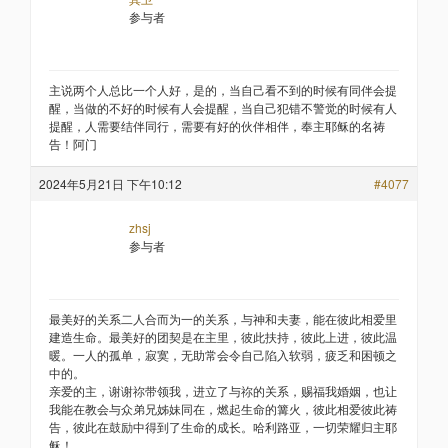
参与者
主说两个人总比一个人好，是的，当自己看不到的时候有同伴会提
醒，当做的不好的时候有人会提醒，当自己犯错不警觉的时候有人
提醒，人需要结伴同行，需要有好的伙伴相伴，奉主耶稣的名祷
告！阿门
2024年5月21日 下午10:12
#4077
zhsj
参与者
最美好的关系二人合而为一的关系，与神和夫妻，能在彼此相爱里
建造生命。最美好的团契是在主里，彼此扶持，彼此上进，彼此温
暖。一人的孤单，寂寞，无助常会令自己陷入软弱，疲乏和困顿之
中的。
亲爱的主，谢谢祢带领我，进立了与祢的关系，赐福我婚姻，也让
我能在教会与众弟兄姊妹同在，燃起生命的篝火，彼此相爱彼此祷
告，彼此在鼓励中得到了生命的成长。哈利路亚，一切荣耀归主耶
稣！