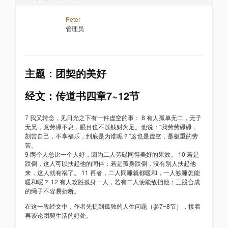
Peter
管理员
主题：团契的美好
经文：传道书四章7~12节
7 我又转念，见日光之下有一件虚空的事： 8 有人孤单无二，无子
无兄，竟劳碌不息，眼目也不以钱财为足。他说：“我劳劳碌碌，
刻苦自己，不享福乐，到底是为谁呢？”这也是虚空，是极重的劳
苦。
9 两个人总比一个人好，因为二人劳碌同得美好的果效。 10 若是
跌倒，这人可以扶起他的同伴；若是孤身跌倒，没有别人扶起他
来，这人就有祸了。 11 再者，二人同睡就都暖和，一人独睡怎能
暖和呢？ 12 有人攻胜孤身一人，若有二人便能敌挡他；三股合成
的绳子不容易折断。
在这一段经文中，作者先提到孤独的人生问题（参7~8节），接着
再谈论团契生活的好处。