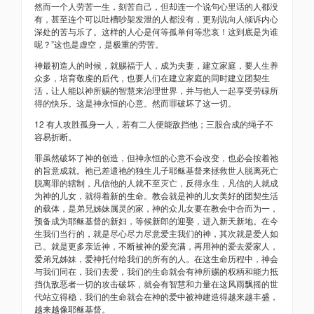
然而一个人劳苦一生，刻苦自己，但却连一个说句心里话的人都没
有，甚至连个可以吐槽吵架发泄的人都没有，更别说向人倾诉内心
深处的苦与乐了。这样的人心是何等孤单何等悲哀！这到底是为谁
呢？”这也是虚空，是极重的劳苦。
神最初造人的时候，就赐福于人，成为夫妻，建立家庭，要人生养
众多，培育敬虔的后代，也要人们在建立家庭的同时建立团契生
活，让人能以神所赐的智慧来治理世界，并与他人一起享受劳碌所
得的快乐。这是神永恒的心意。然而罪破坏了这一切。
12 有人攻胜孤身一人，若有二人便能敌挡他；三股合成的绳子不
容易折断。
罪虽然破坏了神的创造，但神永恒的心意不会改变，也必会按着祂
的旨意成就。祂已差遣祂的独生儿子耶稣基督来拯救世人脱离死亡
脱离罪的辖制，凡信他的人就不至灭亡，反得永生，凡信的人就成
为神的儿女，就得着新的生命。教会就是神的儿女美好的团契生活
的载体，是弟兄姊妹属灵的家，神的众儿女要在教会中合而为一，
预备成为耶稣基督的新妇，等候新郎的迎娶，进入新天新地。在今
生我们当行的，就是尽心尽力尽意爱主我们的神，其次就是爱人如
己。就是更多亲近神，不断被神的爱充满，再用神的爱去爱家人，
爱弟兄姊妹，爱神托付给我们的所有的人。在这生命历程中，神会
与我们同在，我们去爱，我们的生命就会有神所赐的权柄和能力抵
挡仇敌恶者一切的攻击破坏，就会有智慧和力量在这风雨飘摇的世
代站立得稳，我们的生命就会在神的爱中被神建造得越来越丰盛，
越来越像耶稣基督。