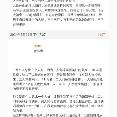
人去到旷野，与父独处，享受那份美好的同在。
无论外面的环境如何，还是遭遇各样的劳苦，主耶稣一直都在呼
唤:凡劳苦担重担的人，可以到我这里来，我就使你们得安息。 (马
太福音 11:28) 感谢主，安息在他里面，领受生命活水的浇灌，经
历主自己安静中的大能，与主同行，与主里的弟兄姊妹同行，同得
劳碌果效！
2024年5月21日 下午7:27
#4071
fanfan
参与者
9 两个人总比一个人好，因为二人劳碌同得美好的果效。 10 若是
跌倒，这人可以扶起他的同伴；若是孤身跌倒，没有别人扶起他
来，这人就有祸了。 11 再者，二人同睡就都暖和，一人独睡怎能
暖和呢？ 12 有人攻胜孤身一人，若有二人便能敌挡他；三股合成
的绳子不容易折断。
经文讲两个人总比一个人好，让我看到了神指定的婚姻美好，二人
同享劳碌所得的份。两人同行若有跌倒，也可以相互邦扶。主你的
话语像我生命中的灯，在我对婚姻对老公有不满情绪时，就加添给
我力量。
经文8节讲到有人孤单，好像就是说到了我的情形，但主的恩典从