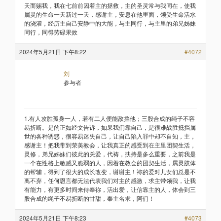
天而赐我，我在七前前因着主的拯救，主的圣灵常与我同在，使我
属灵的生命一天新过一天，感谢主，安息在他里面，领受生命活水
的浇灌，经历主自己安静中的大能，与主同行，与主里的弟兄姊妹
同行，同得劳碌果效
2024年5月21日 下午8:22
#4072
刘
参与者
1.有人攻胜孤身一人，若有二人便能敌挡他；三股合成的绳子不容
易折断。是的正如经文告诉，如果我们靠自己，是很难战胜抵挡属
世的各种诱惑，很容易迷失自己，让自己陷入罪中却不自知，主，
感谢主！把我带到荣美教会，让我真正的感受到在主里团契生活，
灵修，弟兄姊妹们彼此的关爱，代祷，扶持是多么重要，之前我是
一个在性格上敏感又脆弱的人，因着在教会的团契生活，属灵肢体
的帮辅，得到了很大的成长改变，谢谢主！祢的爱对儿女们总是不
离不弃，任何恩言都无法代表我们对主的感激，求主带领我，让我
有能力，有更多时间来侍奉祢，活出爱，让信靠主的人，体会到三
股合成的绳子不易折断的甘甜，奉主名求，阿们！
2024年5月21日 下午8:23
#4073