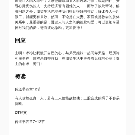
避免让人陷入罪中；大家也能帮助某人胜过坏习惯，或是陪伴、安
慰心灵忧伤的人、支持经济暂有困难的人……而除了彼此帮补、解
决问题之外，团契生活也能使我们得到很好的帮助；好比多人一起
做工，就能更有果效。然而，不论是在夫妻、家庭或是教会的肢体
关系中，最重要的是，透过人与人之间的彼此相爱，可以更加享受
神对我们的爱，进而彼此激励，更加爱神！
回应
主啊！求祢让我敞开自己的心，与弟兄姐妹一起同奔天路、经历祢
和服事祢！愿祢亲自带领我，在团契生活中更多看见祢的心意！奉
主的名求，阿们！
祷读
传道书四章12节
有人攻胜孤身一人，若有二人便能敌挡他；三股合成的绳子不容易
折断。
QT经文
传道书四章7~12节