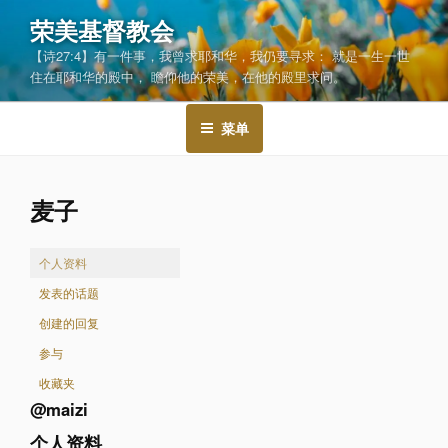
跳
荣美基督教会
至
【诗27:4】有一件事，我曾求耶和华，我仍要寻求： 就是一生一世
内
住在耶和华的殿中， 瞻仰他的荣美，在他的殿里求问。
容
菜单
麦子
个人资料
发表的话题
创建的回复
参与
收藏夹
@maizi
个人资料