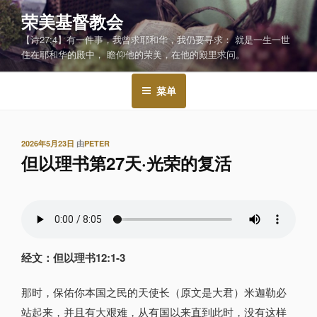
跳
荣美基督教会
至
【诗27:4】有一件事，我曾求耶和华，我仍要寻求： 就是一生一世
内
住在耶和华的殿中， 瞻仰他的荣美，在他的殿里求问。
容
菜单
发
2026年5月23日
由
PETER
布
但以理书第27天·光荣的复活
于
经文：但以理书12:1-3
那时，保佑你本国之民的天使长（原文是大君）米迦勒必
站起来，并且有大艰难，从有国以来直到此时，没有这样