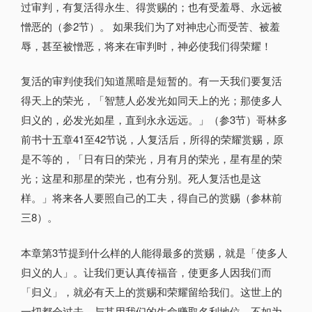
过审判，有复活得永生、得赏赐的；也有受羞辱、永远被
憎恶的（参2节）。 如果我们为了对神忠心而受苦、被羞
辱，甚至被憎恶，将来在审判时，神必使我们得荣耀！
复活的审判使我们知道黑暗是短暂的。有一天我们要复活
得天上的荣光，「智慧人必发光如同天上的光；那使多人
归义的，必发光如星，直到永永远远。」（参3节）哥林多
前书十五章41至42节说，人复活后，所得的荣耀赏赐，原
是不等的，「日有日的荣光，月有月的荣光，星有星的荣
光；这星和那星的荣光，也有分别。死人复活也是这
样。」将来各人要照自己的工夫，得自己的赏赐（参林前
三8）。
本章第3节提到什么样的人能得最多的赏赐，就是「使多人
归义的人」。让我们更认真传福音，使更多人因我们而
「归义」，就必有天上的赏赐和荣耀留给我们。这世上的
一切都会过去，与其用我们的生命赚取名利地位，不如为