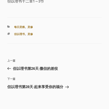
但以理书十二章1～3节
分
每日灵粮
、
灵修
类
标
但以理书
、
灵修
签
文
上
上一篇
章
一
但以理书第26天·撒但的差役
导
篇
航
文
下
下一篇
章
一
但以理书第28天·起来享受你的福分
篇
文
章