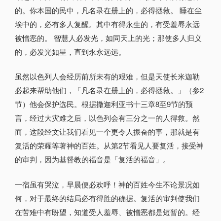
的。你本国的民中，凡名录在册上的，必得拯救。 睡在尘
埃中的，必有多人复醒。其中有得永生的，有受羞辱永远
被憎恶的。 智慧人必发光，如同天上的光；那使多人归义
的，必发光如星，直到永永远远。
虽然以色列人会经历前所未有的艰难，但是天使长米迦勒
必起来帮助他们，「凡名录在册上的，必得拯救。」（参2
节）他会保护选民。根据撒迦利亚书十三章8至9节的预
言，经过大灾难之后，以色列会有三分之一的人得救。然
而，这段经文让我们看见一个更令人振奋的事，那就是有
复活的荣耀等著神的百姓。从第2节看见人要复活，接受神
的审判，因为基督教的福音是「复活的福音」。
一宿虽有哭泣，早晨便必欢呼！神的百姓今生不论景况如
何，对于最终的结局必有得胜的确据。复活的审判使我们
在苦难中有盼望，知道受人羞辱、被憎恶都是短暂的。经