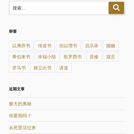
搜
搜
索
索：
标签
以弗所书
传道书
但以理书
启示录
婚姻
希伯来书
幸福小组
歌罗西书
灵修
箴言
罗马书
腓立比书
讲道
近期文章
极大的奥秘
你爱我吗？
从死里活过来