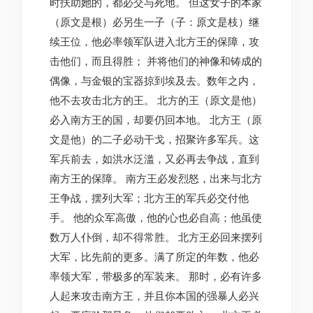
时扶助她的，都必交与死地。 但这女子的本家
（原文是根）必另生一子（子：原文是枝）继
续王位，他必率领军队进入北方王的保障，攻
击他们，而且得胜； 并将他们的神像和铸成的
偶像，与金银的宝器掠到埃及去。数年之内，
他不去攻击北方的王。 北方的王（原文是他）
必入南方王的国，却要仍回本地。 北方王（原
文是他）的二子必动干戈，招聚许多军兵。这
军兵前去，如洪水泛滥，又必再去争战，直到
南方王的保障。 南方王必发烈怒，出来与北方
王争战，摆列大军；北方王的军兵必交付他
手。 他的众军高傲，他的心也必自高；他虽使
数万人仆倒，却不得常胜。 北方王必回来摆列
大军，比先前的更多。满了所定的年数，他必
率领大军，带极多的军装来。 那时，必有许多
人起来攻击南方王，并且你本国的强暴人必兴