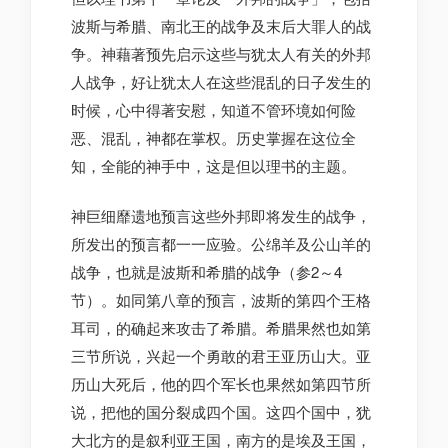
波斯与希腊、南北王的战争及末后大罪人的战
争。神藉著预先启示这些与犹太人有关的外邦
人战争，好让犹太人在这些混乱的日子发生的
时候，心中得著安慰，知道不管环境如何险
恶、混乱，神都在掌权。历史掌握在这位全
知，全能的神手中，这是但以理书的主题。
神巨细靡遗地预言这些外邦即将发生的战争，
所发出的预言都一一应验。公绵羊及公山羊的
战争，也就是波斯和希腊的战争（参2～4
节）。如同第八章的预言，波斯的第四个王格
耳司，的确起来攻击了希腊。希腊果然也如第
三节所说，兴起一个勇敢的君王亚历山大。亚
历山大死后，他的四个军长也果然如第四节所
说，把他的国分裂成四个国。这四个国中，犹
大北方的是叙利亚王国，南方的是埃及王国，