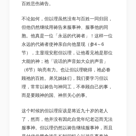
百姓悲伤祷告。
不论如何，但以理虽然没有与百姓一同归回，
但他仍然继续用祷告来服事神、服事他的同
胞。他真是一位「永远的代祷者」！这样一位
永远的代祷者使神亲自向他显现（参4～6
节），主显现安慰但以理，让他看见祂是那位
大能的神；祂「说话的声音如大众的声音」
（6节）响亮有力。也让但以理晓得，祂必眷
顾祂的百姓。弟兄姊妹们，我们要学习但以
理，常常以祷告与神同工，不单顾自己的事，
而是要顾神的国、神所关心的事。
这个时候的但以理应该是将近九十岁的老人
了，然而，他并没有因此自觉年纪老迈而无法
服事神。但以理仍然以祷告继续服事神，而且
是付代价禁食祷告长时间恒心以祷告事奉神。