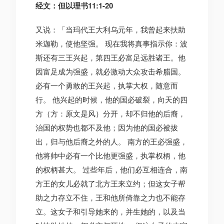
经文：但以理书11:1-20
又说：「当玛代王大利乌元年，我曾起来扶助
米迦勒，使他坚强。 现在我将真事指示你：波
斯还有三王兴起，第四王必富足远胜诸王。他
因富足成为强盛，就必激动大众攻击希腊国。
必有一个勇敢的王兴起，执掌大权，随意而
行。 他兴起的时候，他的国必破裂，向天的四
方（方：原文是风）分开，却不归他的后裔，
治国的权势也都不及他；因为他的国必被拔
出，归与他后裔之外的人。 南方的王必强盛，
他将帅中必有一个比他更强盛，执掌权柄，他
的权柄甚大。 过些年后，他们必互相连合，南
方王的女儿必就了北方王来立约；但这女子帮
助之力存立不住，王和他所倚靠之力也不能存
立。这女子和引导她来的，并生她的，以及当