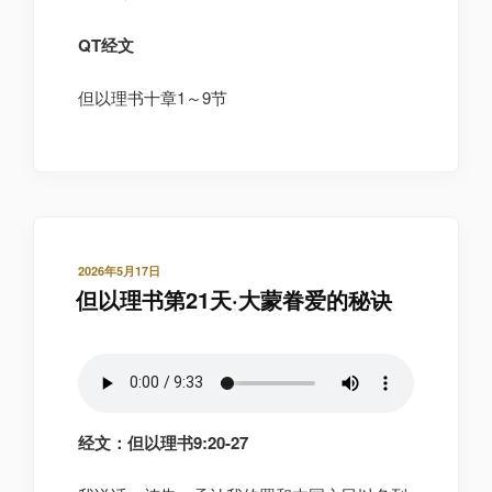
QT经文
但以理书十章1～9节
发
2026年5月17日
布
但以理书第21天·大蒙眷爱的秘诀
于
经文：但以理书9:20-27