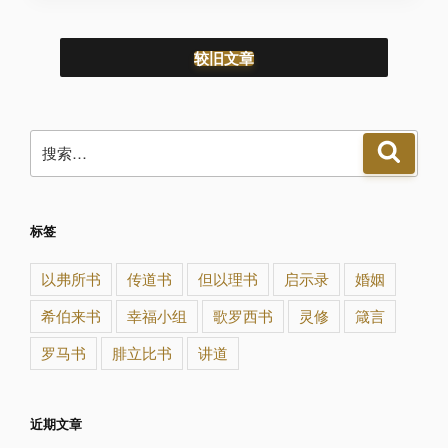
较旧文章
搜
搜
索
索：
标签
以弗所书
传道书
但以理书
启示录
婚姻
希伯来书
幸福小组
歌罗西书
灵修
箴言
罗马书
腓立比书
讲道
近期文章