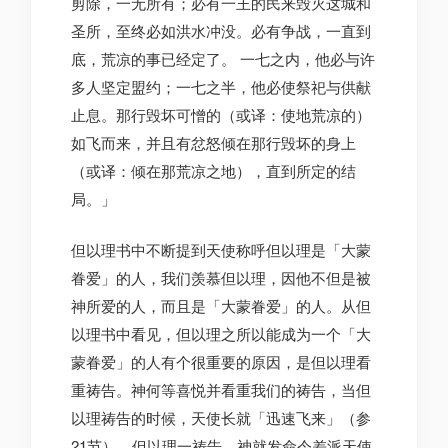
剪除，一无所有；必有一王的民来毁灭这城和
圣所，至终必如洪水冲没。必有争战，一直到
底，荒凉的事已经定了。 一七之内，他必与许
多人坚定盟约；一七之半，他必使祭祀与供献
止息。那行毁坏可憎的（或译：使地荒凉的）
如飞而来，并且有忿怒倾在那行毁坏的身上
（或译：倾在那荒凉之地），直到所定的结
局。」
但以理书中不断提到天使称呼但以理是「大蒙
眷爱」的人，我们羡慕但以理，因他不但是被
神所爱的人，而且是「大蒙眷爱」的人。从但
以理书中看见，但以理之所以能成为一个「大
蒙眷爱」的人有个很重要的原因，是但以理看
重祷告。神何等喜悦并看重我们的祷告，当但
以理祷告的时候，天使长就「迅速飞来」（参
21节）。但以理一祷告，神就发命令差派天使