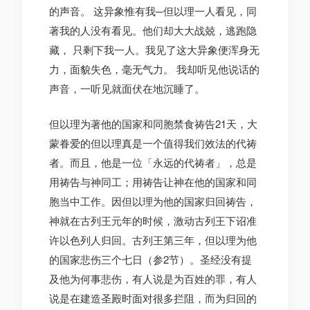
的声音。 这异象惟有我─但以理一人看见，同
著我的人没有看见。他们却大大战兢，逃跑隐
藏， 只剩下我一人。我见了这大异象便浑身无
力，面貌失色，毫无气力。 我却听见他说话的
声音，一听见就面伏在地沉睡了。
但以理为著他的国家和同胞禁食祷告21天，大
蒙眷爱的但以理真是一个值得我们效法的代祷
者。而且，他是一位「永远的代祷者」，总是
用祷告与神同工；用祷告让神在他的国家和同
胞当中工作。因但以理为他的国家归回祷告，
神就在古列王元年的时候，激动古列王下诏准
许以色列人归回。古列王第三年，但以理为他
的国家悲伤三个七日（参2节）。圣经没有提
及他为何事悲伤，有人说是为百姓的罪，有人
说是在建造圣殿时面对很多拦阻，而为归回的