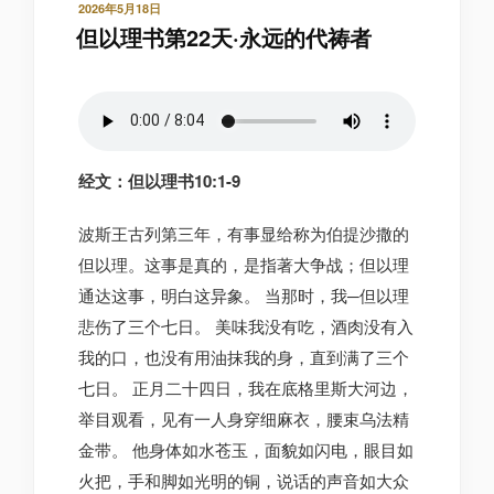
发
2026年5月18日
布
但以理书第22天·永远的代祷者
于
经文：但以理书10:1-9
波斯王古列第三年，有事显给称为伯提沙撒的
但以理。这事是真的，是指著大争战；但以理
通达这事，明白这异象。 当那时，我─但以理
悲伤了三个七日。 美味我没有吃，酒肉没有入
我的口，也没有用油抹我的身，直到满了三个
七日。 正月二十四日，我在底格里斯大河边，
举目观看，见有一人身穿细麻衣，腰束乌法精
金带。 他身体如水苍玉，面貌如闪电，眼目如
火把，手和脚如光明的铜，说话的声音如大众