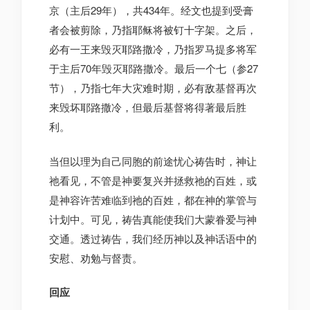
京（主后29年），共434年。经文也提到受膏
者会被剪除，乃指耶稣将被钉十字架。之后，
必有一王来毁灭耶路撒冷，乃指罗马提多将军
于主后70年毁灭耶路撒冷。最后一个七（参27
节），乃指七年大灾难时期，必有敌基督再次
来毁坏耶路撒冷，但最后基督将得著最后胜
利。
当但以理为自己同胞的前途忧心祷告时，神让
祂看见，不管是神要复兴并拯救祂的百姓，或
是神容许苦难临到祂的百姓，都在神的掌管与
计划中。可见，祷告真能使我们大蒙眷爱与神
交通。透过祷告，我们经历神以及神话语中的
安慰、劝勉与督责。
回应