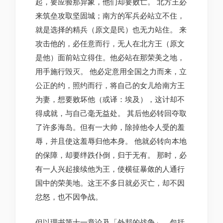
起，要应验那异象，他们却要败亡。 北方王必
来筑垒攻取坚固城；南方的军兵必站立不住，
就是选择的精兵（原文是民）也无力站住。 来
攻击他的，必任意而行，无人在北方王（原文
是他）面前站立得住。他必站在那荣美之地，
用手施行毁灭。 他必定意用全国之力而来，立
公正的约，照约而行，将自己的女儿给南方王
为妻，想要败坏他（或译：埃及），这计却不
得成就，与自己毫无益处。 其后他必转回夺取
了许多海岛。但有一大帅，除掉他令人受的羞
辱，并且使这羞辱归他本身。 他就必转向本地
的保障，却要绊跌仆倒，归于无有。 那时，必
有一人兴起接续他为王，使横征暴敛的人通行
国中的荣美地。这王不多日就必灭亡，却不因
忿怒，也不因争战。
但以理书第十一章论及「外邦的战争」，包括