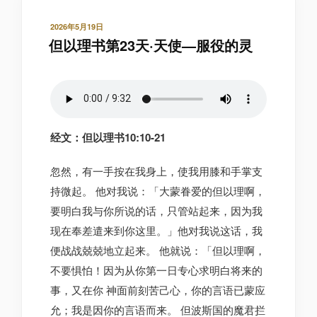
发
2026年5月19日
布
但以理书第23天·天使—服役的灵
于
经文：但以理书10:10-21
忽然，有一手按在我身上，使我用膝和手掌支
持微起。 他对我说：「大蒙眷爱的但以理啊，
要明白我与你所说的话，只管站起来，因为我
现在奉差遣来到你这里。」他对我说这话，我
便战战兢兢地立起来。 他就说：「但以理啊，
不要惧怕！因为从你第一日专心求明白将来的
事，又在你 神面前刻苦己心，你的言语已蒙应
允；我是因你的言语而来。 但波斯国的魔君拦