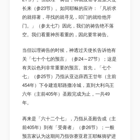
长来（参23节）。如同耶稣的应许：「凡祈求
的就得著，寻找的就寻见，叩门的就给他开
门。」（参太七7）因此，我们的祷告绝不落
空。我们看重神所看重的，因此要常祷告。
当但以理祷告的时候，神透过天使长告诉他有
关「七十个七的预言」（参24～27节）；这是
有关以色列非常重要的预言。首先，「七个
七」（参25节）乃指从亚达薛西王廿年（主前
454年）下令建造耶路撒冷城，直到大利乌王
六年（主前405年）圣殿完成为止，一共49
年。
再来是「六十二个七」，乃指从圣殿告成（主
前405年）到有「受膏者」（参26节）；一般
预言家认为这期间乃指弥赛亚君王耶稣骑驴进