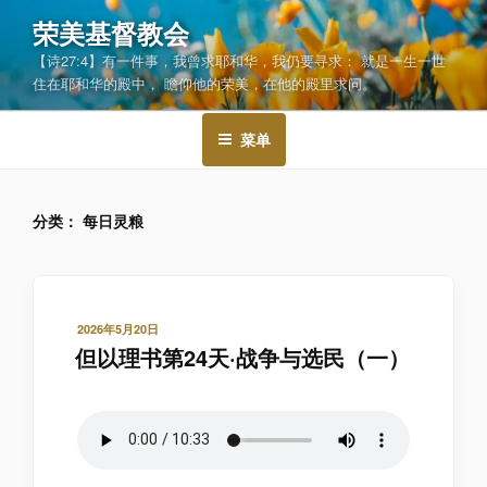
跳
荣美基督教会
至
【诗27:4】有一件事，我曾求耶和华，我仍要寻求： 就是一生一世
内
住在耶和华的殿中， 瞻仰他的荣美，在他的殿里求问。
容
菜单
分类：
每日灵粮
发
2026年5月20日
布
但以理书第24天·战争与选民（一）
于