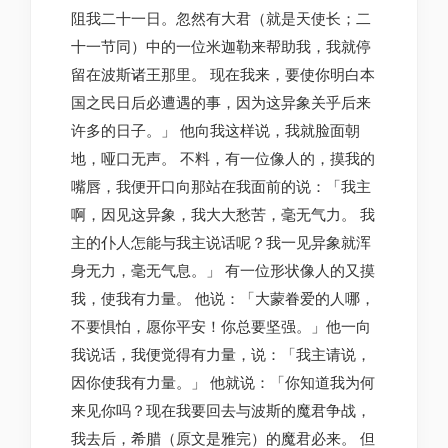
阻我二十一日。忽然有大君（就是天使长；二
十一节同）中的一位米迦勒来帮助我，我就停
留在波斯诸王那里。 现在我来，要使你明白本
国之民日后必遭遇的事，因为这异象关乎后来
许多的日子。」 他向我这样说，我就脸面朝
地，哑口无声。 不料，有一位像人的，摸我的
嘴唇，我便开口向那站在我面前的说：「我主
啊，因见这异象，我大大愁苦，毫无气力。 我
主的仆人怎能与我主说话呢？我一见异象就浑
身无力，毫无气息。」 有一位形状像人的又摸
我，使我有力量。 他说：「大蒙眷爱的人哪，
不要惧怕，愿你平安！你总要坚强。」他一向
我说话，我便觉得有力量，说：「我主请说，
因你使我有力量。」 他就说：「你知道我为何
来见你吗？现在我要回去与波斯的魔君争战，
我去后，希腊（原文是雅完）的魔君必来。 但