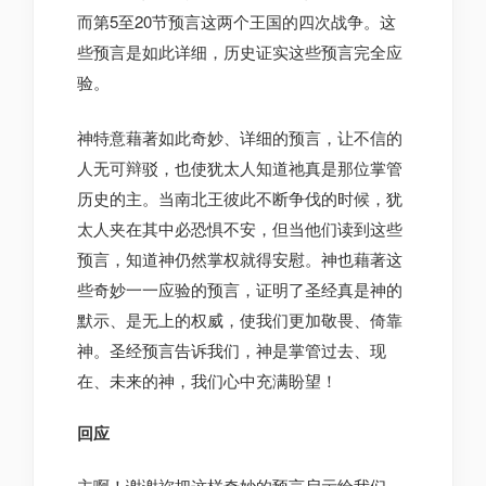
而第5至20节预言这两个王国的四次战争。这
些预言是如此详细，历史证实这些预言完全应
验。
神特意藉著如此奇妙、详细的预言，让不信的
人无可辩驳，也使犹太人知道祂真是那位掌管
历史的主。当南北王彼此不断争伐的时候，犹
太人夹在其中必恐惧不安，但当他们读到这些
预言，知道神仍然掌权就得安慰。神也藉著这
些奇妙一一应验的预言，证明了圣经真是神的
默示、是无上的权威，使我们更加敬畏、倚靠
神。圣经预言告诉我们，神是掌管过去、现
在、未来的神，我们心中充满盼望！
回应
主啊！谢谢祢把这样奇妙的预言启示给我们。