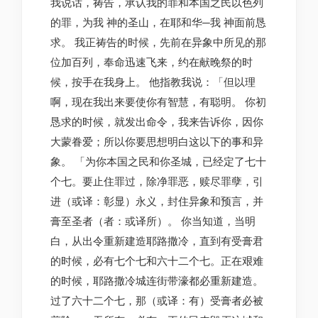
我说话，祷告，承认我的罪和本国之民以色列
的罪，为我 神的圣山，在耶和华─我 神面前恳
求。 我正祷告的时候，先前在异象中所见的那
位加百列，奉命迅速飞来，约在献晚祭的时
候，按手在我身上。 他指教我说：「但以理
啊，现在我出来要使你有智慧，有聪明。 你初
恳求的时候，就发出命令，我来告诉你，因你
大蒙眷爱；所以你要思想明白这以下的事和异
象。 「为你本国之民和你圣城，已经定了七十
个七。要止住罪过，除净罪恶，赎尽罪孽，引
进（或译：彰显）永义，封住异象和预言，并
膏至圣者（者：或译所）。 你当知道，当明
白，从出令重新建造耶路撒冷，直到有受膏君
的时候，必有七个七和六十二个七。正在艰难
的时候，耶路撒冷城连街带濠都必重新建造。
过了六十二个七，那（或译：有）受膏者必被