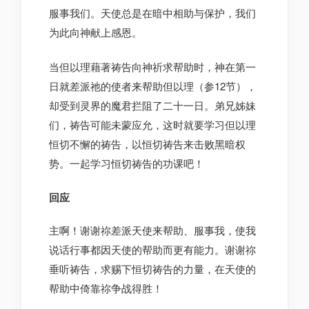
服事我们。天使总是在暗中相助与保护，我们
为此向神献上感恩。
当但以理藉著祷告向神祈求帮助时，神在第一
日就差派祂的使者来帮助但以理（参12节），
却受到灵界的魔君拦阻了二十一日。弟兄姊妹
们，祷告可能未蒙应允，这时就要学习但以理
恒切不懈的祷告，以恒切祷告来击败黑暗权
势。一起学习恒切祷告的功课吧！
回应
主啊！谢谢祢差派天使来帮助、服事我，使我
说话行事都因天使的帮助而更有能力。谢谢祢
垂听祷告，求赐下恒切祷告的力量，在天使的
帮助中倚靠祢争战得胜！